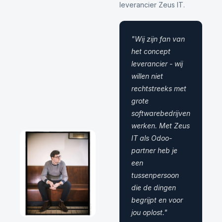
leverancier Zeus IT.
"Wij zijn fan van
het concept
leverancier - wij
willen niet
rechtstreeks met
grote
softwarebedrijven
werken. Met Zeus
IT als Odoo-
partner heb je
een
tussenpersoon
die de dingen
begrijpt en voor
jou oplost."