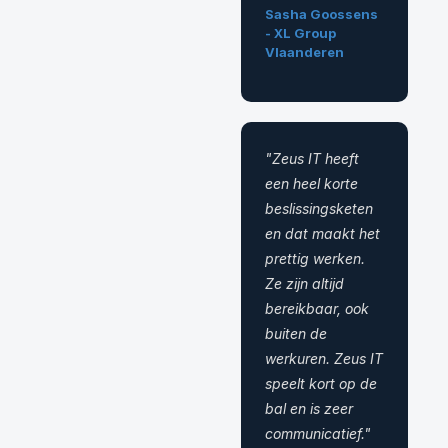
Sasha Goossens
- XL Group
Vlaanderen
"Zeus IT heeft
een heel korte
beslissingsketen
en dat maakt het
prettig werken.
Ze zijn altijd
bereikbaar, ook
buiten de
werkuren. Zeus IT
speelt kort op de
bal en is zeer
communicatief."