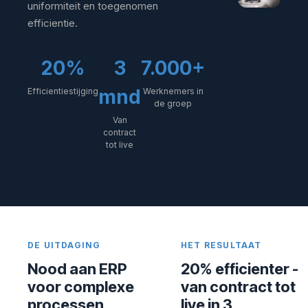
uniformiteit en toegenomen
efficientie.
20%
3
7.000+
mnd
Efficientiestijging
Werknemers in
de groep
Van
contract
tot live
DE UITDAGING
HET RESULTAAT
Nood aan ERP
20% efficienter -
voor complexe
van contract tot
processen
live in 3