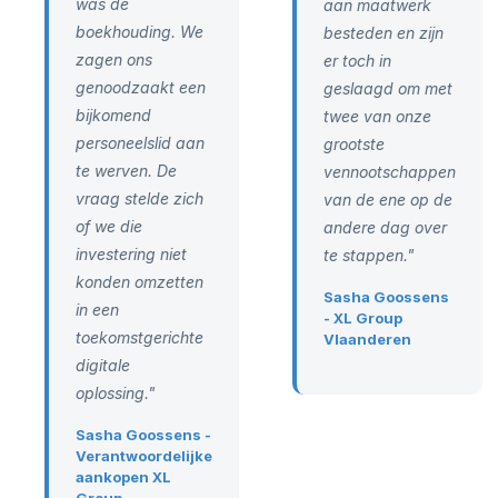
was de
aan maatwerk
boekhouding. We
besteden en zijn
zagen ons
er toch in
genoodzaakt een
geslaagd om met
bijkomend
twee van onze
personeelslid aan
grootste
te werven. De
vennootschappen
vraag stelde zich
van de ene op de
of we die
andere dag over
investering niet
te stappen."
konden omzetten
Sasha Goossens
in een
- XL Group
toekomstgerichte
Vlaanderen
digitale
oplossing."
Sasha Goossens -
Verantwoordelijke
aankopen XL
Group