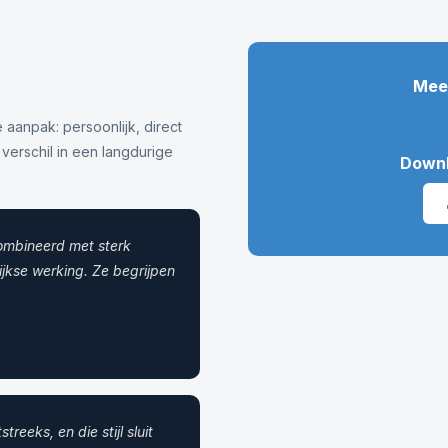
Meer
aanpak: persoonlijk, direct
 verschil in een langdurige
Downl
combineerd met sterk
jkse werking. Ze begrijpen
eeks, en die stijl sluit