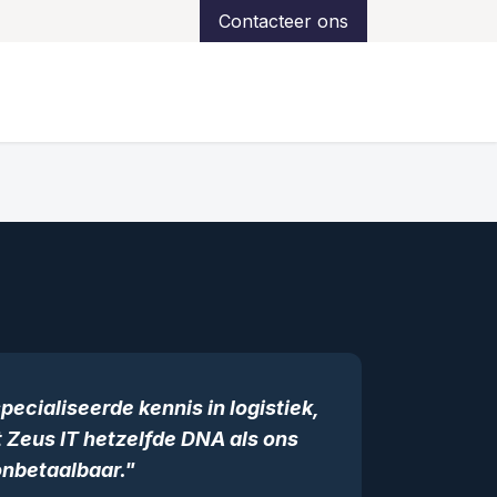
Contacteer ons
ns
Over ons
Klantreferenties
Support
ecialiseerde kennis in logistiek,
 Zeus IT hetzelfde DNA als ons
 onbetaalbaar."