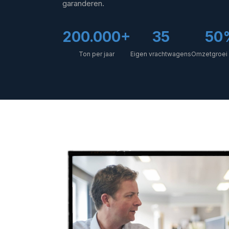
garanderen.
200.000+
35
50
Ton per jaar
Eigen vrachtwagens
Omzetgroei i