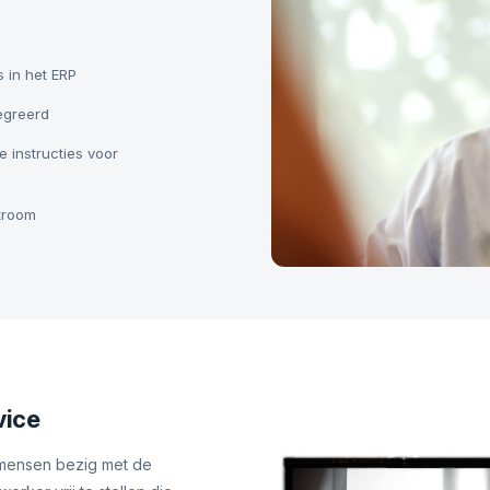
s in het ERP
tegreerd
 instructies voor
stroom
vice
 mensen bezig met de