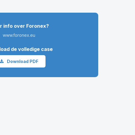
 info over Foronex?
www.foronex.eu
oad de volledige case
Download PDF