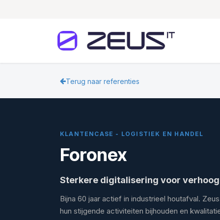
Overslaan naar inhoud
Home
Terug naar referenties
KLANTENCASE - LOGISTIEK EN HANDEL
Foronex
Sterkere digitalisering voor verhoo
Bijna 60 jaar actief in industrieel houtafval. Z
hun stijgende activiteiten bijhouden en kwalitat