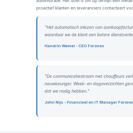
administratie. Het doel is om op termijn een medew
proactief klanten en leveranciers contacteert voo
"Het automatisch inlezen van aankoopfactur
waardoor we de klant een betere dienstverle
Handrin Wemel - CEO Foronex
"De communicatiestroom met chauffeurs verlo
nauwkeuriger. Week- en dagoverzichten geven
dat we nodig hebben."
John Nijs - Financieel en IT Manager Forone