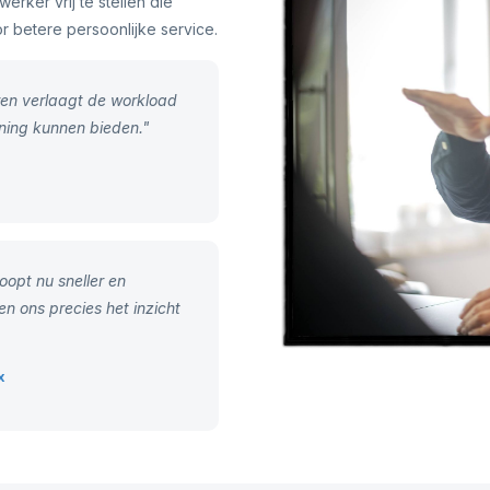
erker vrij te stellen die
r betere persoonlijke service.
en verlaagt de workload
ning kunnen bieden."
opt nu sneller en
 ons precies het inzicht
x