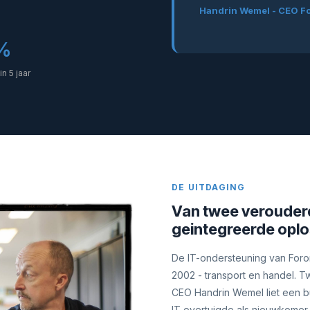
Handrin Wemel - CEO F
%
n 5 jaar
DE UITDAGING
Van twee verouder
geintegreerde oplo
De IT-ondersteuning van Foron
2002 - transport en handel. Tw
CEO Handrin Wemel liet een bu
IT overtuigde als nieuwkomer