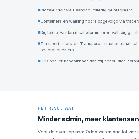
Digitale CMR via Dashdoc volledig geintegreerd
Containers en walking floors opgevolgd via tracer
Digitale afvalidentificatieformulieren volledig gein
Transportorders via Transporeon met automatische
onderaannemers
KPIs sneller beschikbaar dankzij eenduidige data
HET RESULTAAT
Minder admin, meer klantenser
Voor de overstap naar Odoo waren drie tot vier