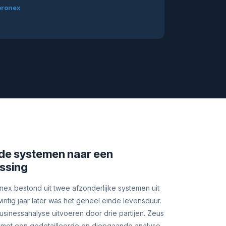
oronex
de systemen naar een
ssing
ex bestond uit twee afzonderlijke systemen uit
intig jaar later was het geheel einde levensduur.
sinessanalyse uitvoeren door drie partijen. Zeus
 met een gedetailleerde en diepgaande analyse.