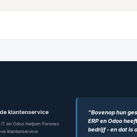
Onze oplossingen & diensten
Hermes Logistics Solutio
gde klantenservice
"Bovenop hun gesp
ERP en Odoo heeft
eus IT en Odoo hielpen Foronex
bedrijf - en dat is
ieve klantenservice