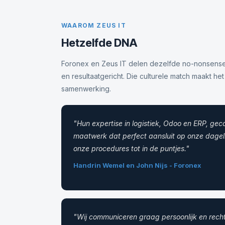
WAAROM ZEUS IT
Hetzelfde DNA
Foronex en Zeus IT delen dezelfde no-nonsense 
en resultaatgericht. Die culturele match maakt het
samenwerking.
"Hun expertise in logistiek, Odoo en ERP, ge
maatwerk dat perfect aansluit op onze dageli
onze procedures tot in de puntjes."
Handrin Wemel en John Nijs - Foronex
"Wij communiceren graag persoonlijk en rechtstr