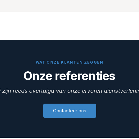
Onze oplossingen & diensten
Hermes Logistics Solutio
WAT ONZE KLANTEN ZEGGEN
Onze referenties
j zijn reeds overtuigd van onze ervaren dienstverlen
Contacteer ons