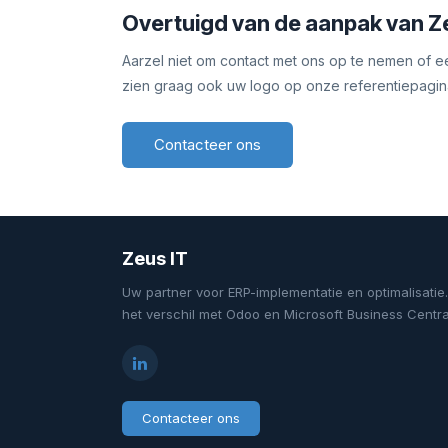
Overtuigd van de aanpak van Z
Aarzel niet om contact met ons op te nemen of 
zien graag ook uw logo op onze referentiepagina
Contacteer ons
Zeus IT
Uw partner voor ERP-implementatie en optimalisatie
het verschil met Odoo en Microsoft Business Centra
Contacteer ons