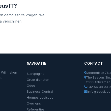
eus IT?
een demo aan te vragen. We
 verschijnen.
NAVIGATIE
CONTACT
. Wij maken
Noorderlaan 76
Startpagina
The Beacon, Sint 
l.
Onze diensten
2000 Antwerpen
Odoo
+32 56 38 03 9
Business Central
info@zeusit.eu
Hermes Logistics
Over ons
Referenties