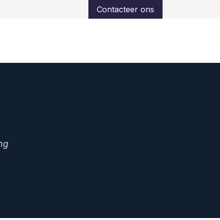
Contacteer ons
ns
Over ons
Klantreferenties
Support
ing