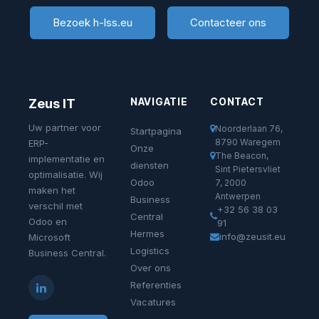
Bezoek h-lss.eu
Contacteer ons
NAVIGATIE
CONTACT
Zeus IT
Uw partner voor
Noorderlaan 76,
Startpagina
8790 Waregem
ERP-
Onze
The Beacon,
implementatie en
diensten
Sint Pietersvliet
optimalisatie. Wij
Odoo
7, 2000
maken het
Antwerpen
Business
verschil met
+32 56 38 03
Central
Odoo en
91
Hermes
info@zeusit.eu
Microsoft
Logistics
Business Central.
Over ons
Referenties
Vacatures