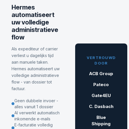
Hermes
automatiseert
uw volledige
administratieve
flow
Als expediteur of carrier
verliest u dagelijks tijd
VERTROUWD
aan manuele taken.
DOOR
Hermes automatiseert uw
ACB Group
volledige administratieve
flow - van dossier tot
Pateco
factuur.
Gate4EU
Geen dubbele invoer -
C. Dasbach
alles vanuit 1 dossier
AI verwerkt automatisch
Blue
inkomende e-mails
Shipping
E-facturatie volledig