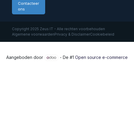
Contacteer
ons
Copyright 2025 Zeus IT - Alle rechten voorbehouden
Algemene voorwaarden
Privacy & Disclaimer
Cookiebeleid
Aangeboden door
- De #1
Open source e-commerce