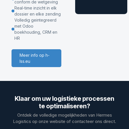
conform de wetgeving
Real-time inzicht in elk
dossier en elke zending
Volledig geintegreerd
met Odoo
boekhouding, CRM en
HR
Meer info op h-
lss.eu
Klaar om uw logistieke processen
te optimaliseren?
Ontdek de volledige mogelijkheden van Hermes
Logistics op onze website of contacteer ons direct.