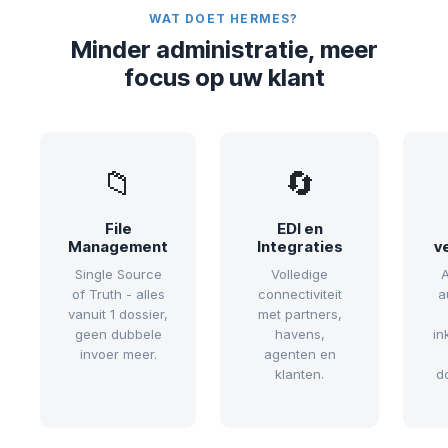
WAT DOET HERMES?
Minder administratie, meer
focus op uw klant
📁
🔄
File
EDI en
Management
Integraties
v
Single Source
Volledige
A
of Truth - alles
connectiviteit
a
vanuit 1 dossier,
met partners,
geen dubbele
havens,
in
invoer meer.
agenten en
klanten.
d