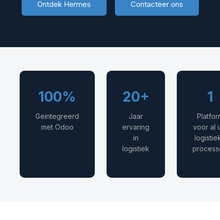
Ontdek Hermes
Contacteer ons
100%
20+
1
Geintegreerd
Jaar
Platfor
met Odoo
ervaring
voor al
in
logistie
logistiek
process