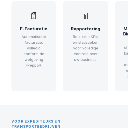
📄
📊
E-Facturatie
Rapportering
Ma
Bi
Automatische
Real-time KPIs
facturatie,
en statistieken
ch
volledig
voor volledige
bi
conform de
controle over
wetgeving
uw business.
do
(Peppol).
e
VOOR EXPEDITEURS EN
TRANSPORTBEDRIJVEN