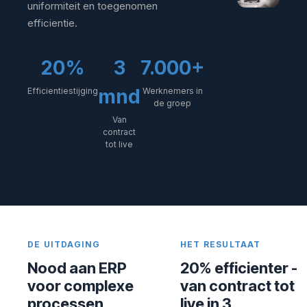
uniformiteit en toegenomen
efficientie.
20%
3
7.000+
mnd
Efficientiestijging
Werknemers in
de groep
Van
contract
tot live
DE UITDAGING
HET RESULTAAT
Nood aan ERP
20% efficienter -
voor complexe
van contract tot
processen
live in 3