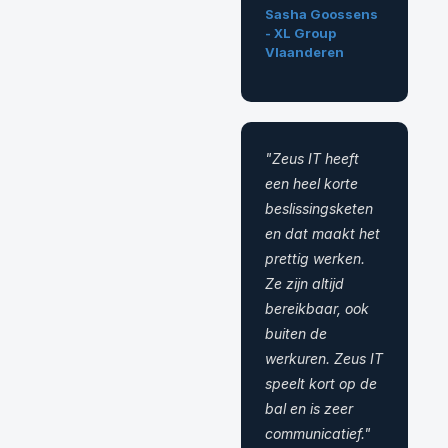
Sasha Goossens
- XL Group
Vlaanderen
"Zeus IT heeft
een heel korte
beslissingsketen
en dat maakt het
prettig werken.
Ze zijn altijd
bereikbaar, ook
buiten de
werkuren. Zeus IT
speelt kort op de
bal en is zeer
communicatief."