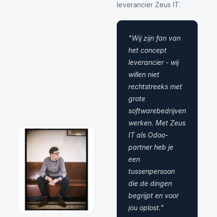
leverancier Zeus IT.
"Wij zijn fan van
het concept
leverancier - wij
willen niet
rechtstreeks met
grote
softwarebedrijven
werken. Met Zeus
IT als Odoo-
partner heb je
een
tussenpersoon
die de dingen
begrijpt en voor
jou oplost."