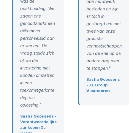
was de
aan maatwerk
boekhouding. We
besteden en zijn
zagen ons
er toch in
genoodzaakt een
geslaagd om met
bijkomend
twee van onze
personeelslid aan
grootste
te werven. De
vennootschappen
vraag stelde zich
van de ene op de
of we die
andere dag over
investering niet
te stappen."
konden omzetten
Sasha Goossens
in een
- XL Group
toekomstgerichte
Vlaanderen
digitale
oplossing."
Sasha Goossens -
Verantwoordelijke
aankopen XL
Group