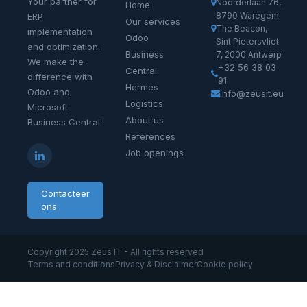
Your partner for
Noorderlaan 76,
Home
8790 Waregem
ERP
Our services
The Beacon,
implementation
Odoo
Sint Pietersvliet
and optimization.
Business
7, 2000 Antwerp
We make the
+32 56 38 03
Central
difference with
91
Hermes
Odoo and
info@zeusit.eu
Logistics
Microsoft
About us
Business Central.
References
Job openings
Contacteer
ons
Copyright 2025 Zeus IT - All rights reserved
Terms and conditions
Privacy & Disclaimer
Cookie policy