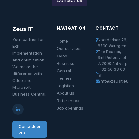
NAVIGATION
CONTACT
Zeus IT
Your partner for
Noorderlaan 76,
Home
8790 Waregem
ERP
Our services
The Beacon,
implementation
Odoo
Sint Pietersvliet
and optimization.
Business
7, 2000 Antwerp
We make the
+32 56 38 03
Central
difference with
91
Hermes
Odoo and
info@zeusit.eu
Logistics
Microsoft
About us
Business Central.
References
Job openings
Contacteer
ons