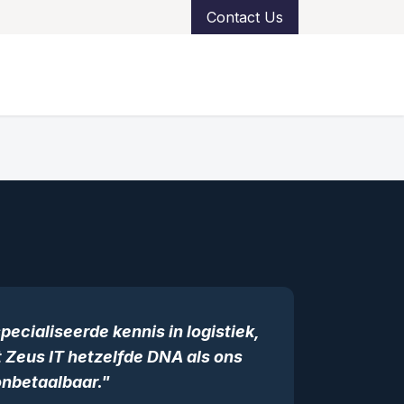
Contact Us
e
References
Support
ecialiseerde kennis in logistiek,
 Zeus IT hetzelfde DNA als ons
 onbetaalbaar."