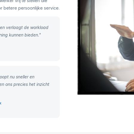
erker vrij te stellen die
r betere persoonlijke service.
en verlaagt de workload
ning kunnen bieden."
opt nu sneller en
 ons precies het inzicht
x