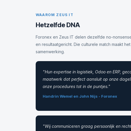
WAAROM ZEUS IT
Hetzelfde DNA
Foronex en Zeus IT delen dezelfde no-nonsense 
en resultaatgericht. Die culturele match maakt het
samenwerking.
"Hun expertise in logistiek, Odoo en ERP, ge
maatwerk dat perfect aansluit op onze dageli
onze procedures tot in de puntjes."
Handrin Wemel en John Nijs - Foronex
"Wij communiceren graag persoonlijk en rechtstr