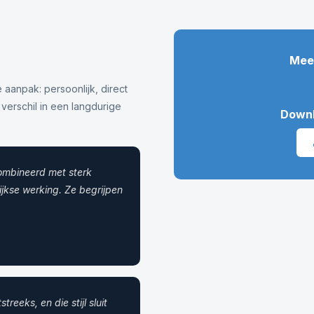
Meer
aanpak: persoonlijk, direct
 verschil in een langdurige
Downl
combineerd met sterk
jkse werking. Ze begrijpen
eeks, en die stijl sluit