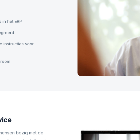
s in het ERP
tegreerd
 instructies voor
stroom
vice
 mensen bezig met de