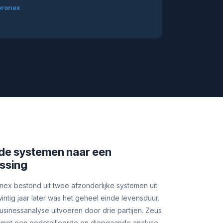
oronex
de systemen naar een
ssing
ex bestond uit twee afzonderlijke systemen uit
intig jaar later was het geheel einde levensduur.
sinessanalyse uitvoeren door drie partijen. Zeus
 met een gedetailleerde en diepgaande analyse.