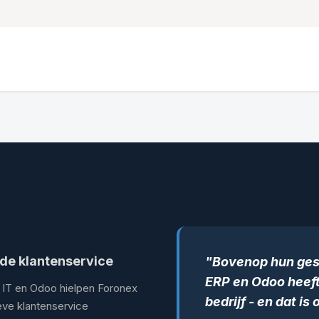
Our Solutions
Hermes Logistics Solutions
Who are w
gde klantenservice
"Bovenop hun gesp
ERP en Odoo heeft
eus IT en Odoo hielpen Foronex
bedrijf - en dat is
ieve klantenservice