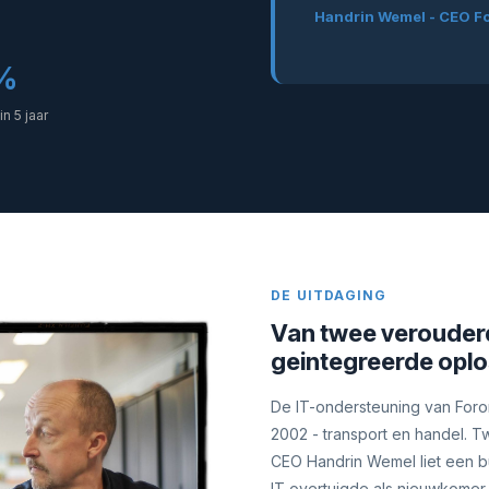
Handrin Wemel - CEO F
%
n 5 jaar
DE UITDAGING
Van twee verouder
geintegreerde oplo
De IT-ondersteuning van Foron
2002 - transport en handel. Tw
CEO Handrin Wemel liet een bu
IT overtuigde als nieuwkomer