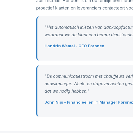
administratie. Het doel is om op termijn een medew
proactief klanten en leveranciers contacteert voo
"Het automatisch inlezen van aankoopfactur
waardoor we de klant een betere dienstverle
Handrin Wemel - CEO Foronex
"De communicatiestroom met chauffeurs verlo
nauwkeuriger. Week- en dagoverzichten geven
dat we nodig hebben."
John Nijs - Financieel en IT Manager Forone