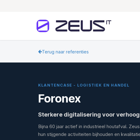
Skip to Content
Home
Terug naar referenties
KLANTENCASE - LOGISTIEK EN HANDEL
Foronex
Sterkere digitalisering voor verhoo
Bijna 60 jaar actief in industrieel houtafval. Z
hun stijgende activiteiten bijhouden en kwalitat