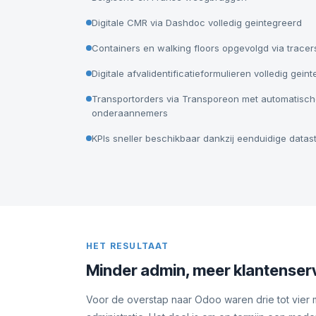
Digitale CMR via Dashdoc volledig geintegreerd
Containers en walking floors opgevolgd via tracer
Digitale afvalidentificatieformulieren volledig gein
Transportorders via Transporeon met automatische
onderaannemers
KPIs sneller beschikbaar dankzij eenduidige data
HET RESULTAAT
Minder admin, meer klantenser
Voor de overstap naar Odoo waren drie tot vier