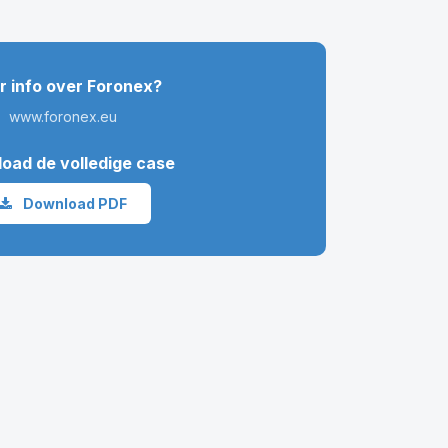
 info over Foronex?
www.foronex.eu
oad de volledige case
Download PDF