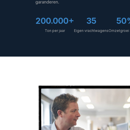
garanderen.
200.000+
35
50
Ton per jaar
Eigen vrachtwagens
Omzetgroei i