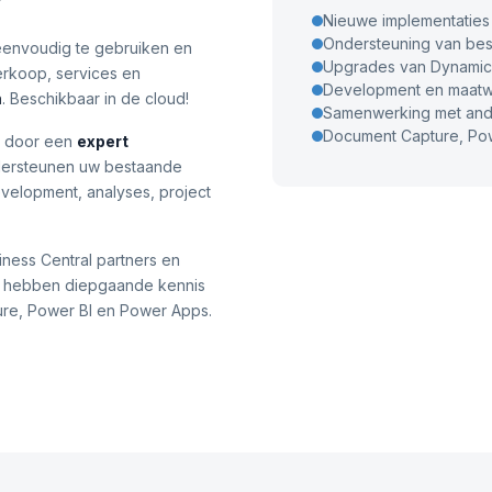
?
Nieuwe implementaties 
Ondersteuning van be
 eenvoudig te gebruiken en
Upgrades van Dynamics
erkoop, services en
Development en maatw
m
. Beschikbaar in de cloud!
Samenwerking met and
Document Capture, Po
t door een
expert
ondersteunen uw bestaande
evelopment, analyses, project
ness Central partners en
s hebben diepgaande kennis
re, Power BI en Power Apps.