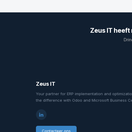
Zeus IT heeft
Drin
Zeus IT
Your partner for ERP implementation and optimizat
the difference with Odoo and Microsoft Business Ce
Contacteer ons