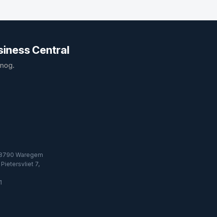
siness Central
 nog.
, 8790 Waregem
Pietersvliet 7,
1