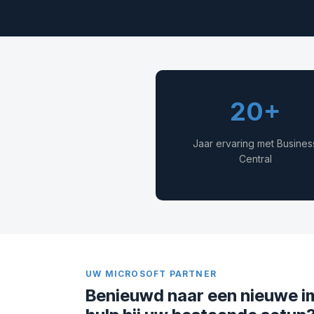
20+
Jaar ervaring met Busines
Central
UW MICROSOFT PARTNER
Benieuwd naar een nieuwe i