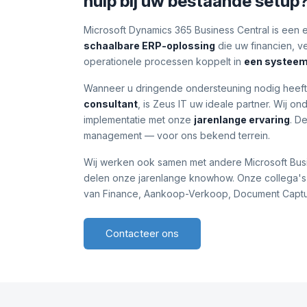
hulp bij uw bestaande setup
Microsoft Dynamics 365 Business Central is een
schaalbare ERP-oplossing
die uw financien, v
operationele processen koppelt in
een systee
Wanneer u dringende ondersteuning nodig heef
consultant
, is Zeus IT uw ideale partner. Wij 
implementatie met onze
jarenlange ervaring
. D
management — voor ons bekend terrein.
Wij werken ook samen met andere Microsoft Busi
delen onze jarenlange knowhow. Onze collega'
van Finance, Aankoop-Verkoop, Document Captu
Contacteer ons