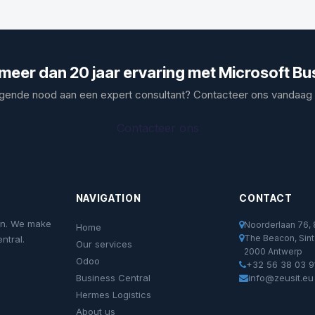
 meer dan 20 jaar ervaring met Microsoft Bu
gende nood aan een expert consultant? Contacteer ons vandaag
Contacteer ons
NAVIGATION
CONTACT
ion. We make
Noorderlaan 76
Home
The Beacon, Sint 
ntral.
Our services
2000 Antwerp
Odoo
+32 56 38 03 9
Business Central
info@zeusit.eu
Hermes Logistics
About us