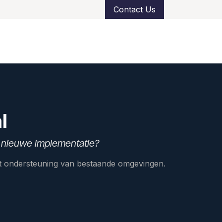
Contact Us
e
References
Support
l
 nieuwe implementatie?
tot ondersteuning van bestaande omgevingen.