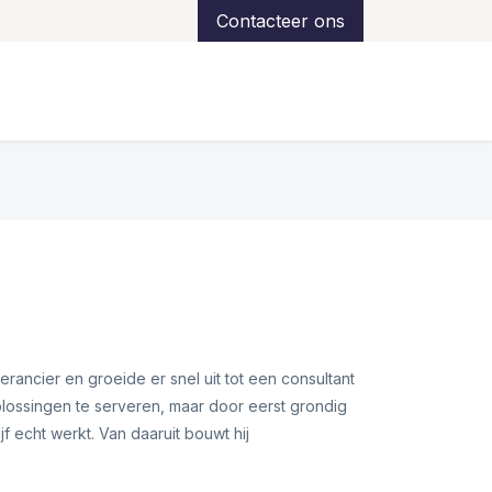
Contacteer ons
ns
Over ons
Klantreferenties
Support
rancier en groeide er snel uit tot een consultant
oplossingen te serveren, maar door eerst grondig
jf echt werkt. Van daaruit bouwt hij