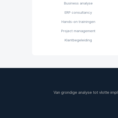
Business analyse
ERP consultancy
Hands-on trainingen
Project management
Klantbegeleiding
Van grondige analyse tot vlotte imp