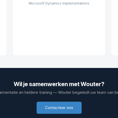
Microsoft Dynamics Implementations
Wil je samenwerken met Wouter?
lementatie en heldere training — Wouter begeleidt uw team van be
Contacteer ons