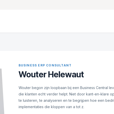
Onze oplossingen & diensten
Hermes Logistics Solutio
BUSINESS ERP CONSULTANT
Wouter Helewaut
Wouter begon zijn loopbaan bij een Business Central leve
die klanten echt verder helpt. Niet door kant-en-klare 
te luisteren, te analyseren en te begrijpen hoe een bedri
implementaties die kloppen van a tot z.