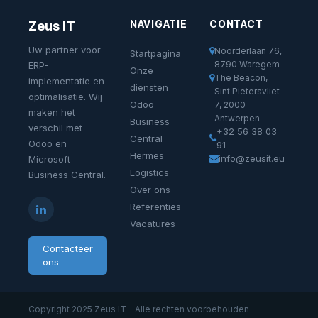
NAVIGATIE
CONTACT
Zeus IT
Uw partner voor
Noorderlaan 76,
Startpagina
8790 Waregem
ERP-
Onze
The Beacon,
implementatie en
diensten
Sint Pietersvliet
optimalisatie. Wij
Odoo
7, 2000
maken het
Antwerpen
Business
verschil met
+32 56 38 03
Central
Odoo en
91
Hermes
info@zeusit.eu
Microsoft
Logistics
Business Central.
Over ons
Referenties
Vacatures
Contacteer
ons
Copyright 2025 Zeus IT - Alle rechten voorbehouden