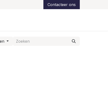
Contacteer ons
ns
Over ons
Klantreferenties
Support
den