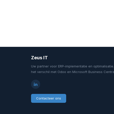
Zeus IT
Uw partner voor ERP-implementatie en optimalisatie
het verschil met Odoo en Microsoft Business Centra
Contacteer ons