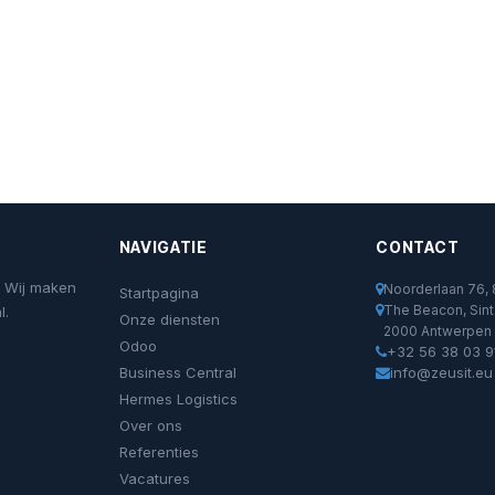
NAVIGATIE
CONTACT
. Wij maken
Noorderlaan 76
Startpagina
The Beacon, Sint 
l.
Onze diensten
2000 Antwerpen
Odoo
+32 56 38 03 9
Business Central
info@zeusit.eu
Hermes Logistics
Over ons
Referenties
Vacatures