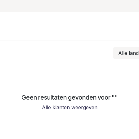
Onze oplossingen & diensten
Hermes Logistics Solutio
Alle lan
Geen resultaten gevonden voor "
"
Alle klanten weergeven