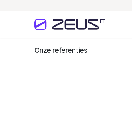
Overslaan naar inhoud
Home
Onze referenties