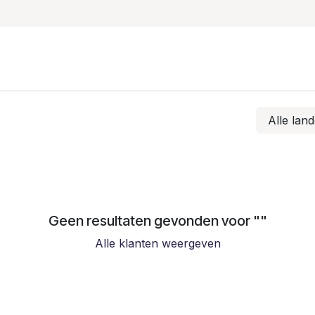
Onze oplossingen & diensten
Hermes Logistics Solutio
Alle lan
Geen resultaten gevonden voor "
"
Alle klanten weergeven