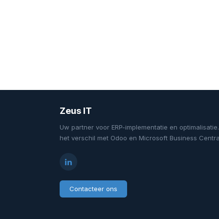
Zeus IT
Uw partner voor ERP-implementatie en optimalisatie
het verschil met Odoo en Microsoft Business Centra
Contacteer ons