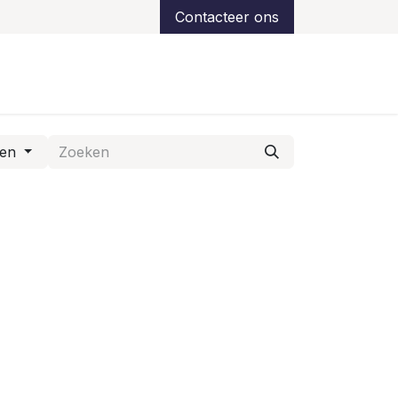
Contacteer ons
ns
Over ons
Klantreferenties
Support
den