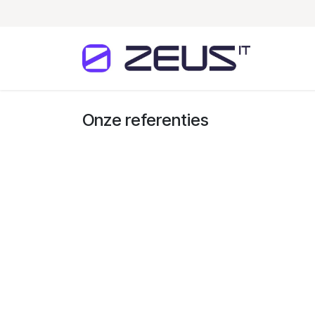
Overslaan naar inhoud
Home
Onze referenties