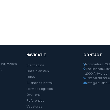
NAVIGATIE
CONTACT
. Wij maken
Noorderlaan 76
Startpagina
The Beacon, Sint 
l.
Onze diensten
2000 Antwerpen
Odoo
+32 56 38 03 9
Business Central
info@zeusit.eu
Hermes Logistics
Over ons
Referenties
Vacatures