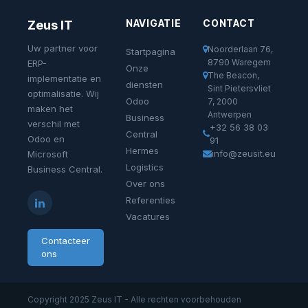
NAVIGATIE
CONTACT
Zeus IT
Uw partner voor
Noorderlaan 76,
Startpagina
8790 Waregem
ERP-
Onze
The Beacon,
implementatie en
diensten
Sint Pietersvliet
optimalisatie. Wij
Odoo
7, 2000
maken het
Antwerpen
Business
verschil met
+32 56 38 03
Central
Odoo en
91
Hermes
info@zeusit.eu
Microsoft
Logistics
Business Central.
Over ons
Referenties
Vacatures
Contacteer
ons
Copyright 2025 Zeus IT - Alle rechten voorbehouden