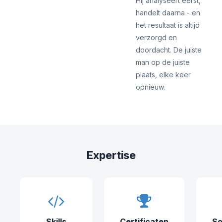
Hij analyseert eerst,
handelt daarna - en
het resultaat is altijd
verzorgd en
doordacht. De juiste
man op de juiste
plaats, elke keer
opnieuw.
Expertise
Skills
Certificaten
So