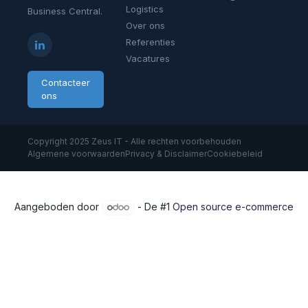
Logistics
Business Central.
Over ons
Referenties
Vacatures
Contacteer
ons
Copyright 2025 Zeus IT - Alle rechten voorbehouden
Algemene voorwaarden
Privacy & Disclaimer
Cookiebeleid
Aangeboden door
- De #1
Open source e-commerce