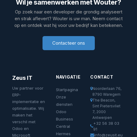
Wil je samenwerken met Wouter?
Op zoek naar een developer die grondig analyseert
en strak aflevert? Wouter is uw man. Neem contact
op en ontdek wat hij voor uw bedrijf kan betekenen.
Contacteer ons
NAVIGATIE
CONTACT
Zeus IT
Uw partner voor
Noorderlaan 76,
Startpagina
8790 Waregem
ERP-
Onze
The Beacon,
implementatie en
diensten
Sint Pietersvliet
optimalisatie. Wij
Odoo
7, 2000
maken het
Antwerpen
Business
verschil met
+32 56 38 03
Central
Odoo en
91
Hermes
info@zeusit.eu
Microsoft