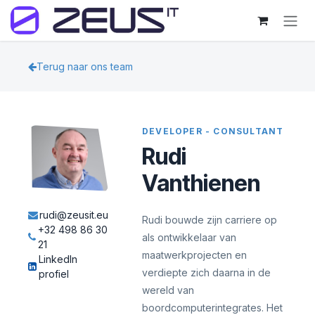
Overslaan naar inhoud
Terug naar ons team
DEVELOPER - CONSULTANT
Rudi
Vanthienen
rudi@zeusit.eu
Rudi bouwde zijn carriere op
+32 498 86 30
als ontwikkelaar van
21
maatwerkprojecten en
LinkedIn
verdiepte zich daarna in de
profiel
wereld van
boordcomputerintegrates. Het