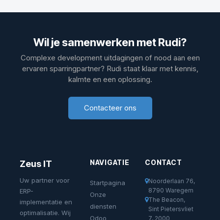
Wil je samenwerken met Rudi?
Complexe development uitdagingen of nood aan een
ervaren sparringpartner? Rudi staat klaar met kennis,
kalmte en een oplossing.
Contacteer ons
NAVIGATIE
CONTACT
Zeus IT
Uw partner voor
Noorderlaan 76,
Startpagina
8790 Waregem
ERP-
Onze
The Beacon,
implementatie en
diensten
Sint Pietersvliet
optimalisatie. Wij
Odoo
7, 2000