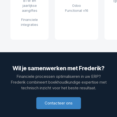
BTW en
(g
jaarlijkse
Odoo
aangiftes
Functional v16
Financiele
integraties
Wil je samenwerken met Frederik?
Financiele processen optimaliseren in uw ERP?
Frederik combineert boekhoudkundige expertise met
technisch inzicht voor het beste resultaat.
Contacteer ons