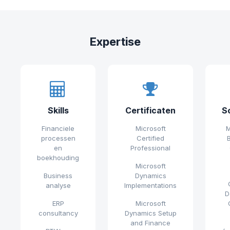
Expertise
Skills
Certificaten
S
Financiele
Microsoft
M
processen
Certified
en
Professional
boekhouding
Microsoft
Business
Dynamics
analyse
Implementations
D
ERP
Microsoft
consultancy
Dynamics Setup
and Finance