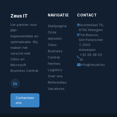
NAVIGATIE
CONTACT
Zeus IT
Uw partner voor
Noorderlaan 76,
Startpagina
8790 Waregem
ERP-
Onze
The Beacon,
implementatie en
diensten
Sint Pietersvliet
optimalisatie. Wij
Odoo
7, 2000
maken het
Antwerpen
Business
verschil met
+32 56 38 03
Central
Odoo en
91
Hermes
info@zeusit.eu
Microsoft
Logistics
Business Central.
Over ons
Referenties
Vacatures
Contacteer
ons