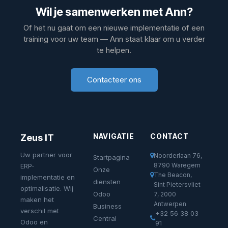
Wil je samenwerken met Ann?
Of het nu gaat om een nieuwe implementatie of een
training voor uw team — Ann staat klaar om u verder
te helpen.
Contacteer ons
NAVIGATIE
CONTACT
Zeus IT
Uw partner voor
Noorderlaan 76,
Startpagina
8790 Waregem
ERP-
Onze
The Beacon,
implementatie en
diensten
Sint Pietersvliet
optimalisatie. Wij
Odoo
7, 2000
maken het
Antwerpen
Business
verschil met
+32 56 38 03
Central
Odoo en
91