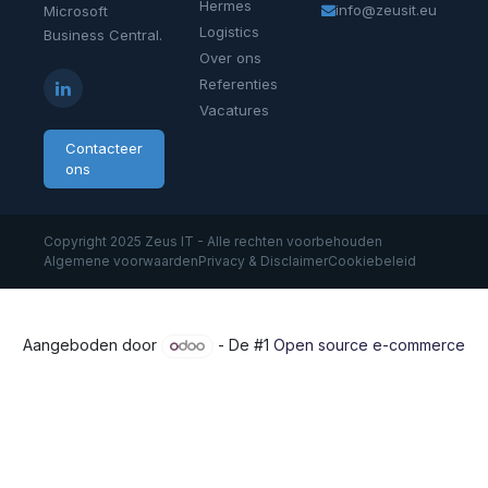
Hermes
info@zeusit.eu
Microsoft
Logistics
Business Central.
Over ons
Referenties
Vacatures
Contacteer
ons
Copyright 2025 Zeus IT - Alle rechten voorbehouden
Algemene voorwaarden
Privacy & Disclaimer
Cookiebeleid
Aangeboden door
- De #1
Open source e-commerce