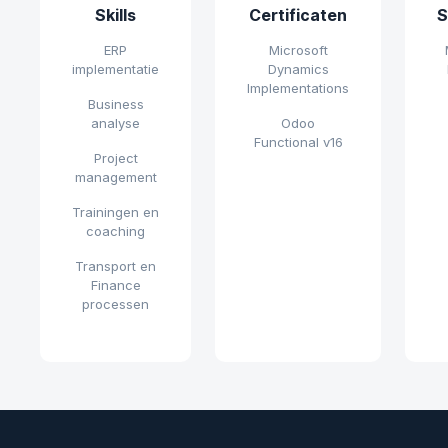
Skills
Certificaten
S
ERP
Microsoft
implementatie
Dynamics
Implementations
Business
analyse
Odoo
Functional v16
Project
management
Trainingen en
coaching
Transport en
Finance
processen