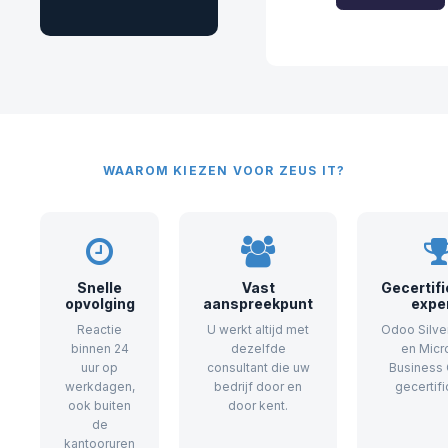
WAAROM KIEZEN VOOR ZEUS IT?
Snelle
Vast
Gecertif
opvolging
aanspreekpunt
expe
Reactie
U werkt altijd met
Odoo Silver
binnen 24
dezelfde
en Micr
uur op
consultant die uw
Business 
werkdagen,
bedrijf door en
gecertifi
ook buiten
door kent.
de
kantooruren