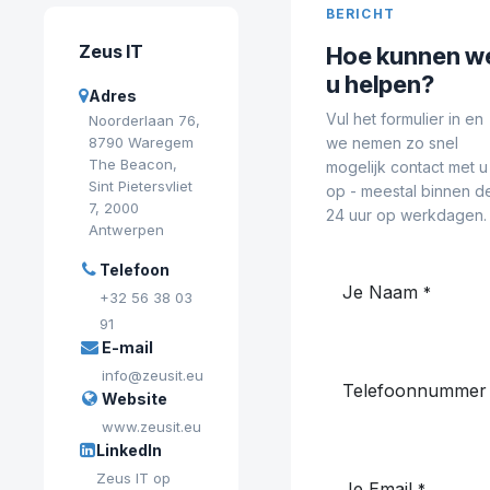
BERICHT
Zeus IT
Hoe kunnen w
u helpen?
Adres
Vul het formulier in en
Noorderlaan 76,
8790 Waregem
we nemen zo snel
The Beacon,
mogelijk contact met u
Sint Pietersvliet
op - meestal binnen d
7, 2000
24 uur op werkdagen.
Antwerpen
Telefoon
Je Naam
*
+32 56 38 03
91
E-mail
info@zeusit.eu
Telefoonnummer
Website
www.zeusit.eu
LinkedIn
Zeus IT op
Je Email
*