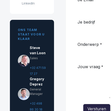
LinkedIn
Je bedrijf
ONS TEAM
STAAT VOOR U
KLAAR
Onderwerp
*
Steve
van Loon
Sales
Jouw vraag
*
+32 471 59
17 27
Gregory
Deprez
General
Manager
+32 498
Versturen
86 30 18