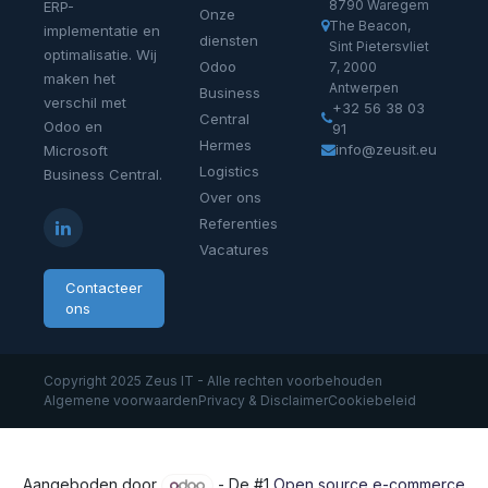
8790 Waregem
ERP-
Onze
The Beacon,
implementatie en
diensten
Sint Pietersvliet
optimalisatie. Wij
Odoo
7, 2000
maken het
Antwerpen
Business
verschil met
+32 56 38 03
Central
Odoo en
91
Hermes
info@zeusit.eu
Microsoft
Logistics
Business Central.
Over ons
Referenties
Vacatures
Contacteer
ons
Copyright 2025 Zeus IT - Alle rechten voorbehouden
Algemene voorwaarden
Privacy & Disclaimer
Cookiebeleid
Aangeboden door
- De #1
Open source e-commerce